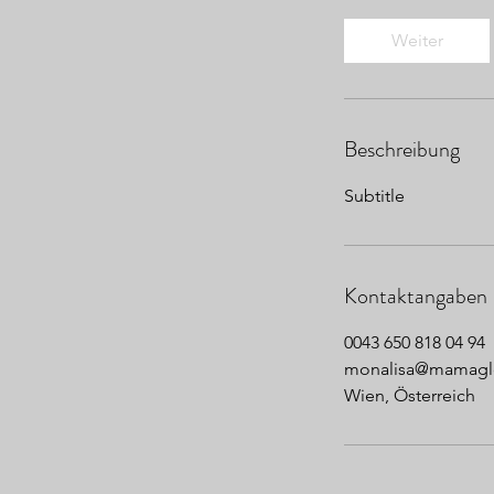
t
d
Weiter
Beschreibung
Subtitle
Kontaktangaben
0043 650 818 04 94
monalisa@mamagl
Wien, Österreich