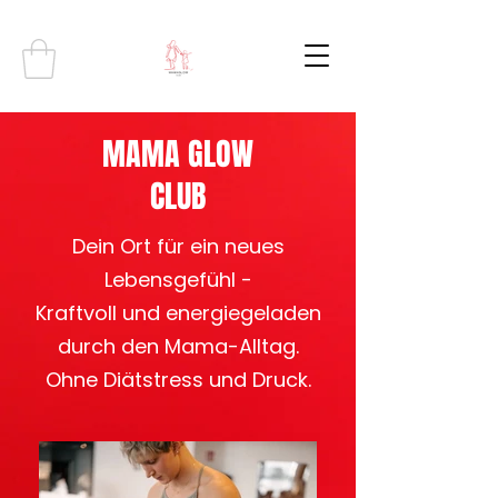
MAMA GLOW
CLUB
Dein Ort für ein neues
Lebensgefühl -
Kraftvoll und energiegeladen
durch den Mama-Alltag.
Ohne Diätstress und Druck.