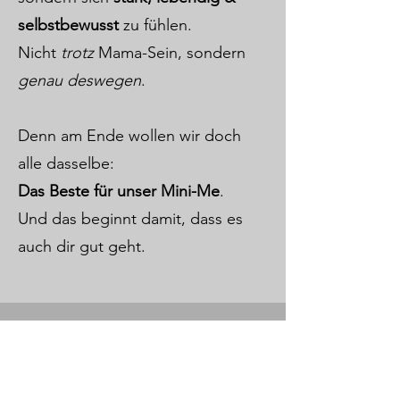
selbstbewusst
zu fühlen.
Nicht
trotz
Mama-Sein, sondern
genau deswegen
.
Denn am Ende wollen wir doch
alle dasselbe:
Das Beste für unser Mini-Me
.
Und das beginnt damit, dass es
auch dir gut geht.