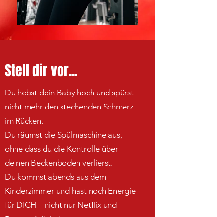
Stell dir vor...
Du hebst dein Baby hoch und spürst
nicht mehr den stechenden Schmerz
im Rücken.
Du räumst die Spülmaschine aus,
ohne dass du die Kontrolle über
deinen Beckenboden verlierst.
Du kommst abends aus dem
Kinderzimmer und hast noch Energie
für DICH – nicht nur Netflix und